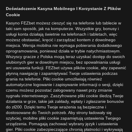
Doświadczenie Kasyna Mobilnego I Korzystanie Z Plików
Cookie
Kasyno FEZbet możesz cieszyć się na telefonie lub tablecie w
taki sam sposób, jak na komputerze. Wszystkie gry, bonusy i
usługi konta działają świetnie na telefonach i tabletach, więc
możesz obstawiać, kręcić i zarządzać kontem z dowolnego
miejsca. Wersja mobilna nie wymaga pobierania dodatkowego
oprogramowania, ponieważ działa w trybie natychmiastowym.
Wszyscy gracze z Polska mogą teraz uzyskać dostęp do swoich
ulubionych gier w dowolnym miejscu, bez spowalniania usługi
ani usuwania funkcji. FEZbet używa plików cookie, aby zapewnić
płynną nawigację i zapamiętywać Twoje ustawienia podczas
grania na telefonie. Pliki cookie umożliwiają również
automatyczne logowanie i zapisywanie informacji o sesji, dzięki
czemu możesz pozostać zalogowany nawet przy zmianie
sygnału internetowego. Zaszyfrowane pliki cookie śledzą Twoje
działania w grze, takie jak zakłady, wpłaty i zgłaszanie bonusów
do zł200. Dzięki temu Twoje wrażenia są bezpieczne i
dostosowane do Twoich potrzeb. Aby strony ładowały się
szybciej, mobilne pliki cookie zapamiętują ustawienia Twojego
urządzenia. Pomagają zachować wybrany język i ustawienia
gier. Pliki cookie zabezpieczające chronią płatności i wykrywają