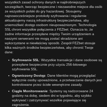
wszystkich zasad ochrony danych w najdrobniejszych
szczegółach, tworząc bezpieczne i niezawodne miejsce dla osób
ze wszystkich polski do gry hazardowej. Stosujemy
najnowocześniejsze protokoły szyfrowania i regularnie
aktualizujemy naszą infrastrukturę bezpieczeństwa, aby
uniemożliwić dostęp osobom nieupoważnionym. Technologia
SSL chroni wszystkie połączenia z FEZbet. Oznacza to, że
żadne informacje przesyłane między Twoim urządzeniem a
naszymi serwerami nie mogą zostać skradzione ani
wykorzystane w niewłaściwy sposób. Zespół FEZbet stosuje
kilka ważnych środków bezpieczeństwa, aby chronić Twoje
dane:
Szyfrowanie SSL
: Wszystkie transakcje i dane osobowe są
przesyłane bezpiecznie przy użyciu 256-bitowego
szyfrowania SSL.
Ograniczony Dostęp
: Dane klientów mogą przeglądać
wyłącznie osoby upoważnione, a przetwarzanie danych jest
kontrolowane przez ścisłe wewnętrzne zasady.
Ciągłe Monitorowanie
: Systemy są nadzorowane 24
godziny na dobę, siedem dni w tygodniu, aby szybko
wykrywać i zatrzymywać wszelkie pojawiające się
zagrożenia.