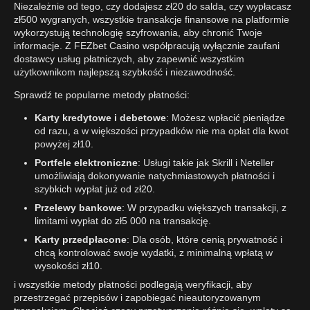
Niezależnie od tego, czy dodajesz zł20 do salda, czy wypłacasz
zł500 wygranych, wszystkie transakcje finansowe na platformie
wykorzystują technologię szyfrowania, aby chronić Twoje
informacje. Z FEZbet Casino współpracują wyłącznie zaufani
dostawcy usług płatniczych, aby zapewnić wszystkim
użytkownikom najlepszą szybkość i niezawodność.
Sprawdź te popularne metody płatności:
Karty kredytowe i debetowe
: Możesz wpłacić pieniądze
od razu, a w większości przypadków nie ma opłat dla kwot
powyżej zł10.
Portfele elektroniczne
: Usługi takie jak Skrill i Neteller
umożliwiają dokonywanie natychmiastowych płatności i
szybkich wypłat już od zł20.
Przelewy bankowe
: W przypadku większych transakcji, z
limitami wypłat do zł5 000 na transakcję.
Karty przedpłacone
: Dla osób, które cenią prywatność i
chcą kontrolować swoje wydatki, z minimalną wpłatą w
wysokości zł10.
i wszystkie metody płatności podlegają weryfikacji, aby
przestrzegać przepisów i zapobiegać nieautoryzowanym