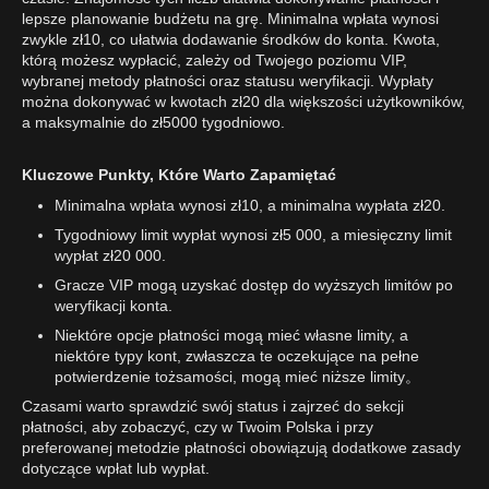
lepsze planowanie budżetu na grę. Minimalna wpłata wynosi
zwykle zł10, co ułatwia dodawanie środków do konta. Kwota,
którą możesz wypłacić, zależy od Twojego poziomu VIP,
wybranej metody płatności oraz statusu weryfikacji. Wypłaty
można dokonywać w kwotach zł20 dla większości użytkowników,
a maksymalnie do zł5000 tygodniowo.
Kluczowe Punkty, Które Warto Zapamiętać
Minimalna wpłata wynosi zł10, a minimalna wypłata zł20.
Tygodniowy limit wypłat wynosi zł5 000, a miesięczny limit
wypłat zł20 000.
Gracze VIP mogą uzyskać dostęp do wyższych limitów po
weryfikacji konta.
Niektóre opcje płatności mogą mieć własne limity, a
niektóre typy kont, zwłaszcza te oczekujące na pełne
potwierdzenie tożsamości, mogą mieć niższe limity。
Czasami warto sprawdzić swój status i zajrzeć do sekcji
płatności, aby zobaczyć, czy w Twoim Polska i przy
preferowanej metodzie płatności obowiązują dodatkowe zasady
dotyczące wpłat lub wypłat.