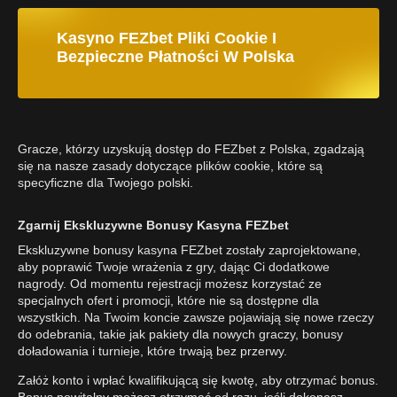
Kasyno FEZbet Pliki Cookie I
Bezpieczne Płatności W Polska
Gracze, którzy uzyskują dostęp do FEZbet z Polska, zgadzają
się na nasze zasady dotyczące plików cookie, które są
specyficzne dla Twojego polski.
Zgarnij Ekskluzywne Bonusy Kasyna FEZbet
Ekskluzywne bonusy kasyna FEZbet zostały zaprojektowane,
aby poprawić Twoje wrażenia z gry, dając Ci dodatkowe
nagrody. Od momentu rejestracji możesz korzystać ze
specjalnych ofert i promocji, które nie są dostępne dla
wszystkich. Na Twoim koncie zawsze pojawiają się nowe rzeczy
do odebrania, takie jak pakiety dla nowych graczy, bonusy
doładowania i turnieje, które trwają bez przerwy.
Załóż konto i wpłać kwalifikującą się kwotę, aby otrzymać bonus.