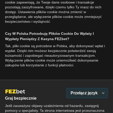
cookie zapewniają, że Twoje dane osobowe i transakcje
pozostają zaszyfrowane, dzięki czemu tylko Ty masz do nich
dostęp. Ustawienia plików cookie można zmienić w
przeglądarce, ale wyłączenie plików cookie może zmniejszyć
bezpieczeństwo i wydajność.
Czy W Polska Potrzebuję Plików Cookie Do Wpłaty I
Wypłaty Pieniędzy Z Kasyna FEZbet?
Tak, pliki cookie są potrzebne w Polska, aby dokonywać wpłat i
wypłat. Dzięki nim możesz bezpiecznie potwierdzić swoją
tożsamość i zapobiegać nieautoryzowanym transakcjom.
Wyłączenie plików cookie może uniemożliwić dokonywanie
zakupów lub korzystanie z funkcji płatności.
Przełącz język
Graj bezpiecznie
Jeśli zauważysz objawy uzależnienia od hazardu, zasięgnij
pomocy u specjalisty. Ta strona internetowa jest przeznaczona