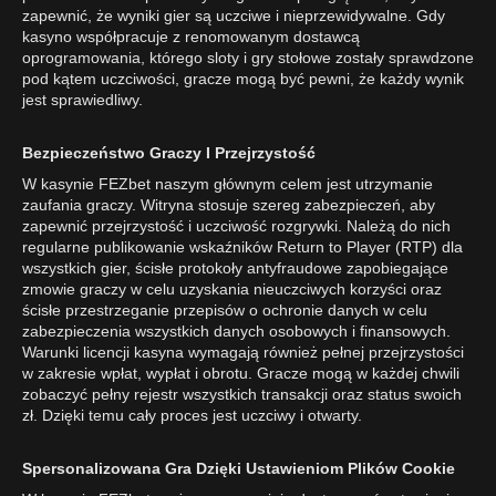
zapewnić, że wyniki gier są uczciwe i nieprzewidywalne. Gdy
kasyno współpracuje z renomowanym dostawcą
oprogramowania, którego sloty i gry stołowe zostały sprawdzone
pod kątem uczciwości, gracze mogą być pewni, że każdy wynik
jest sprawiedliwy.
Bezpieczeństwo Graczy I Przejrzystość
W kasynie FEZbet naszym głównym celem jest utrzymanie
zaufania graczy. Witryna stosuje szereg zabezpieczeń, aby
zapewnić przejrzystość i uczciwość rozgrywki. Należą do nich
regularne publikowanie wskaźników Return to Player (RTP) dla
wszystkich gier, ścisłe protokoły antyfraudowe zapobiegające
zmowie graczy w celu uzyskania nieuczciwych korzyści oraz
ścisłe przestrzeganie przepisów o ochronie danych w celu
zabezpieczenia wszystkich danych osobowych i finansowych.
Warunki licencji kasyna wymagają również pełnej przejrzystości
w zakresie wpłat, wypłat i obrotu. Gracze mogą w każdej chwili
zobaczyć pełny rejestr wszystkich transakcji oraz status swoich
zł. Dzięki temu cały proces jest uczciwy i otwarty.
Spersonalizowana Gra Dzięki Ustawieniom Plików Cookie