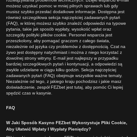
rozwiązywania problemów technicznych. Dzięki wsparciu e-mail
możesz uzyskać pomoc w mniej pilnych sprawach lub gdy
musisz szybko przesłać dodatkowe informacje. Dostępna jest
również szczegółowa sekcja najczęściej zadawanych pytań
(FAQ), w której możesz szybko znaleźć odpowiedzi na typowe
pytania, takie jak sposób wypłaty, wysokość wpłat oraz
szczegóły polityki plików cookie. Personel wsparcia jest
przeszkolony, aby pomagać graczom z całego świata,
niezależnie od języka czy problemów z dostępnością. Czat na
żywo jest dostępny natychmiast i można z niego korzystać z
dowolnej strony witryny. E-mail jest najlepszy w przypadku
bardziej szczegółowych pytań i kontynuacji, a odpowiedzi są
zwykle udzielane w ciągu kilku godzin. Sekcja najczęściej
zadawanych pytań (FAQ) obejmuje wszystkie ważne tematy.
Niezależnie od tego, z jakiego kraju pochodzisz i jakie masz
doświadczenie, zespół FEZbet jest tutaj, aby pomóc Ci lepiej
spędzić czas w kasynie.
FAQ
W Jaki Sposób Kasyno FEZbet Wykorzystuje Pliki Cookie,
Aby Ułatwić Wpłaty I Wypłaty Pieniędzy?